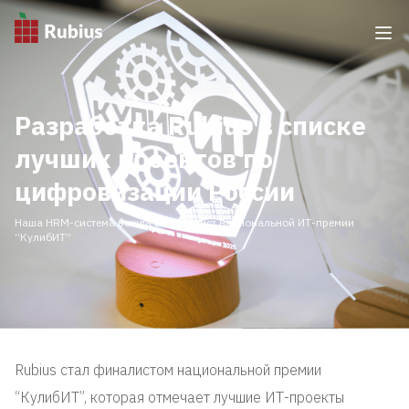
Разработка Rubius в списке
лучших проектов по
цифровизации России
Наша HRM-система вошла в шорт-лист национальной ИТ-премии
“КулибИТ”
Rubius стал финалистом национальной премии
“КулибИТ”, которая отмечает лучшие ИТ-проекты