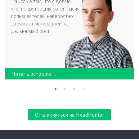
Мысль о том, что я делаю
что-то крутое для сотен тысяч
пользователей, невероятно
заряжает мотивацией на
дальнейший рост
Читать историю →
Откликнуться на HeadHunter