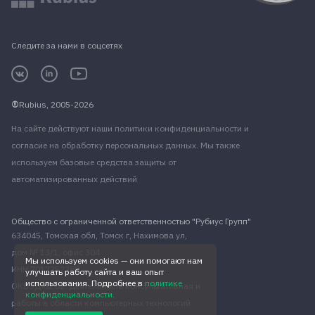
Следите за нами в соцсетях
Rubius, 2005-2026
На сайте действуют наши
политики конфиденциальности
и
согласие на обработку персональных данных
. Мы также
используем базовые средства защиты от
автоматизированных действий
Общество с ограниченной ответственностью "Рубиус Групп"
634045, Томская обл, Томск г, Нахимова ул,
дом № 13/1, офис 304
Мы используем cookies — они помогают нам
ИНН 7017252288
улучшать работу сайта и ваш опыт
использования. Подробнее в
политике
ОКВЭД 62.02. Деятельность консультативная и
конфиденциальности.
работы в области компьютерных технологий