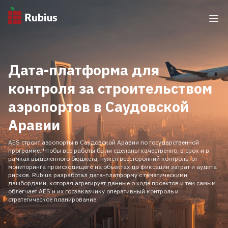
Дата-платформа для
контроля за строительством
аэропортов в Саудовской
Аравии
AES строит аэропорты в Саудовской Аравии по государственной
программе. Чтобы все работы были сделаны качественно, в срок и в
рамках выделенного бюджета, нужен всесторонний контроль: от
мониторинга происходящего на объектах до фиксации затрат и аудита
рисков. Rubius разработал дата-платформу с тематическими
дашбордами, которая агрегирует данные о ходе проектов и тем самым
облегчает AES и их госзаказчику оперативный контроль и
стратегическое планирование.