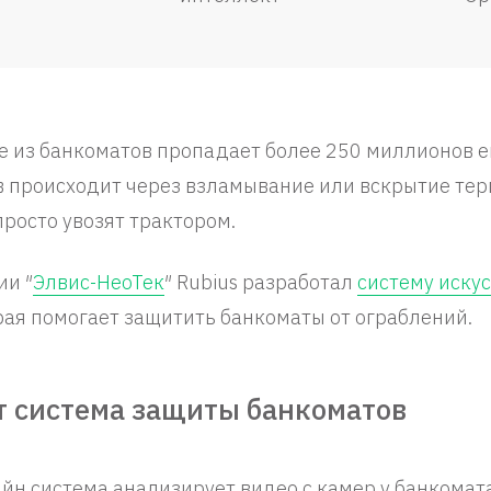
е из банкоматов пропадает более 250 миллионов 
 происходит через взламывание или вскрытие тер
росто увозят трактором.
ии ″
Элвис-НеоТек
″ Rubius разработал
систему иску
орая помогает защитить банкоматы от ограблений.
т система защиты банкоматов
йн система анализирует видео с камер у банкомата