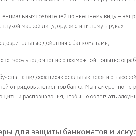
отенциальных грабителей по внешнему виду – напр
а глухой маской лицу, оружию или лому в руках,
подозрительные действия с банкоматами,
испетчеру уведомление о возможной попытке ограб
бучена на видеозаписях реальных краж и с высоко
лей от рядовых клиентов банка. Мы намеренно не 
защиты и распознавания, чтобы не облегчать зло
еры для защиты банкоматов и иску