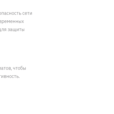
опасность сети
овременных
для защиты
атов, чтобы
тивность.