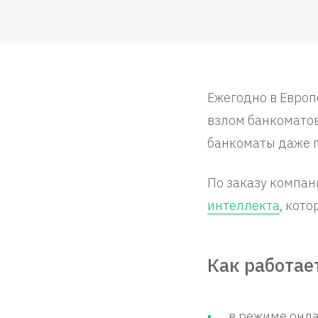
Ежегодно в Европ
взлом банкоматов
банкоматы даже п
По заказу компан
интеллекта
, кот
Как работае
в режиме онла