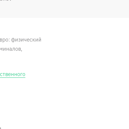
евро: физический
миналов,
сственного
,