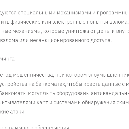
дуются специальными механизмами и программны
ить физические или электронные попытки взлома.
тные механизмы, которые уничтожают деньги внут
 взлома или несанкционированного доступа.
мминга
метод мошенничества, при котором злоумышленни
стройства на банкоматах, чтобы красть данные с 
. Банкоматы могут быть оборудованы антивандаль
итывателями карт и системами обнаружения ским
кие атаки.
 программного обеспесчения