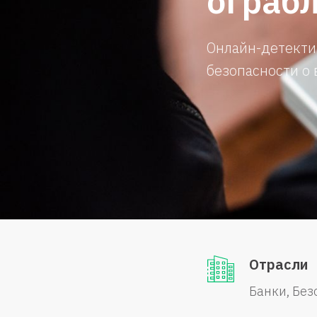
ограб
Онлайн-детекти
безопасности о
Отрасли
Банки
Без