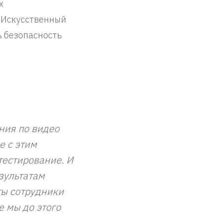
х
. Искусственный
ь безопасность
ния по видео
е с этим
тестирование. И
зультатам
ты сотрудники
е мы до этого