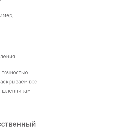
имер,
ления.
й точностью
раскрываем все
умышленникам
сственный