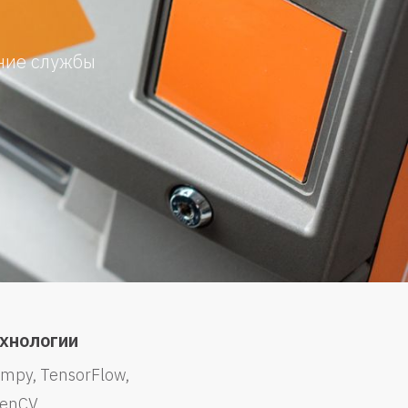
ние службы
хнологии
mpy
TensorFlow
enCV