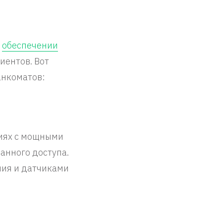
в
обеспечении
иентов. Вот
анкоматов:
иях с мощными
анного доступа.
ния и датчиками