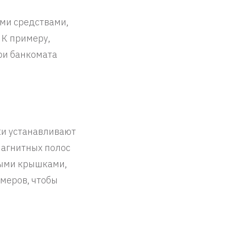
ми средствами,
 К примеру,
ри банкомата
ки устанавливают
магнитных полос
ными крышками,
меров, чтобы