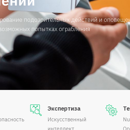
лений
рование подозрительных действий и оповеще
 возможных попытках ограбления
Экспертиза
Те
опасность
Искусственный
Nu
интеллект
Op