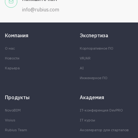
info@rubius.com
Компания
Экспертиза
О нас
Корпоративное ПО
Новости
VR/AR
Карьера
AI
Инженерное ПО
Продукты
Академия
NovoBIM
IT-конференция DevPRO
Visius
IT курсы
Rubius Team
Акселератор для стартапов