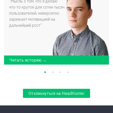
Мысль о том, что я делаю
что-то крутое для сотен тысяч
пользователей, невероятно
заряжает мотивацией на
дальнейший рост
Читать историю →
Откликнуться на HeadHunter