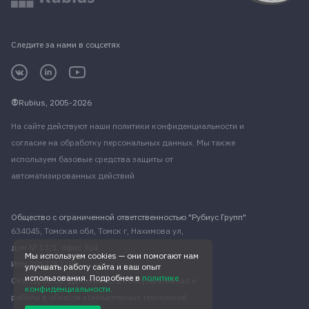
Следите за нами в соцсетях
Rubius, 2005-2026
На сайте действуют наши
политики конфиденциальности
и
согласие на обработку персональных данных
. Мы также
используем базовые средства защиты от
автоматизированных действий
Общество с ограниченной ответственностью "Рубиус Групп"
634045, Томская обл, Томск г, Нахимова ул,
дом № 13/1, офис 304
Мы используем cookies — они помогают нам
ИНН 7017252288
улучшать работу сайта и ваш опыт
использования. Подробнее в
политике
ОКВЭД 62.02. Деятельность консультативная и
конфиденциальности.
работы в области компьютерных технологий