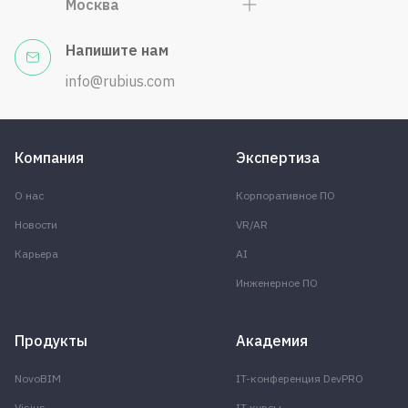
Москва
Напишите нам
info@rubius.com
Компания
Экспертиза
О нас
Корпоративное ПО
Новости
VR/AR
Карьера
AI
Инженерное ПО
Продукты
Академия
NovoBIM
IT-конференция DevPRO
Visius
IT курсы