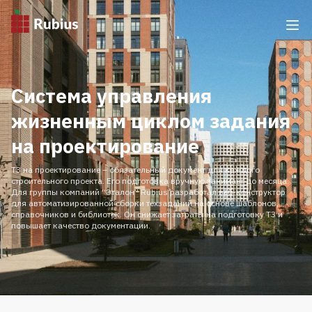
Система управления
жизненным циклом задания
на проектирование
ТЗ на проектирование – обязательный документ для каждого
строительного проекта. Его подготовка вручную занимает до месяца.
Для группы компаний “Эталон” Rubius разработал веб-конструктор
для автоматизированной сборки техзаданий на основе шаблонов,
справочников и библиотек. Он снижает затраты на подготовку ТЗ и
повышает качество документации.